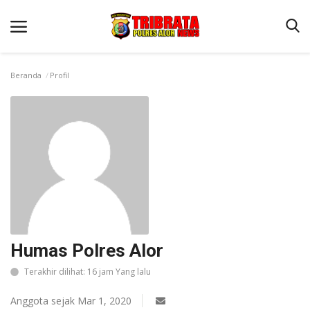
Beranda
Profil
Beranda
Terms & Conditions
Reskrim
Binkam
Lantas
Giat Ops
Humas Polres Alor
Mitra Polisi
Terakhir dilihat: 16 jam Yang lalu
Polisi Kita
Anggota sejak Mar 1, 2020