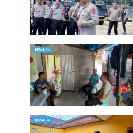
Aksi Sosial Donor Darah Dala
Peduli Sesama, Polres Alor 
Polsek ALSEL Laksanakan Sosi
Cegah Penyebaran Covid-19, 
Sinergitas TNI POLRI bersam
BERANDA
Mencegah Penyebaran Covid –
Satlantas Polres Alor Gelar 
Patroli Gabungan Dari TNI D
Cegah Covid - 19, Sinergitas 
Kapolres Alor Bersama Seluru
Polsek Alor Selatan Bersama
BERANDA