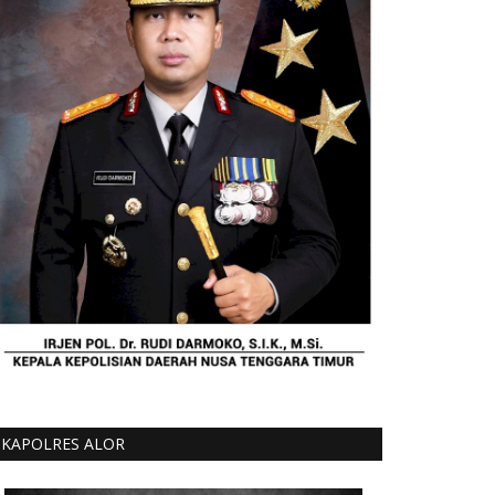
iran Disinfektan
-19
ntuk Tidak Mudik
Kepada Masyarakat
iwal
Terkait Wabah Virus Covid - 19, Polsek Alor Timur Laut Bersama Puskesmas Bukapiting Laksanakan Sosialisasi Wabah Covid - 19
Polsek Alsel Bersama Tim Gabungan Puskesmas Kec. Alor Selatan Lakukan Penyemprotan Disinfektan ke Fasilitas Umum
pada Warga Sekitar
KAPOLRES ALOR