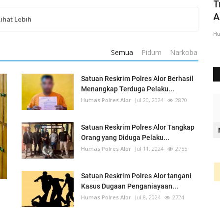
Kasus Pedagang Dipukul Preman Jadi
T
Tersangka Tak Profesional,...
A
Lihat Lebih
Humas Polres Alor
Okt 13, 2021
1074
Hu
Semua
Pidum
Narkoba
Satuan Reskrim Polres Alor Berhasil
Menangkap Terduga Pelaku...
Humas Polres Alor
Jul 20, 2024
2870
Satuan Reskrim Polres Alor Tangkap
Orang yang Diduga Pelaku...
Humas Polres Alor
Jul 11, 2024
2755
Satuan Reskrim Polres Alor tangani
Kasus Dugaan Penganiayaan...
Humas Polres Alor
Jul 8, 2024
2724