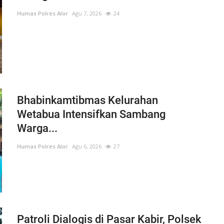
Humas Polres Alor
Agu 7, 2026
24
Bhabinkamtibmas Kelurahan
Wetabua Intensifkan Sambang
Warga...
Humas Polres Alor
Agu 6, 2026
27
Patroli Dialogis di Pasar Kabir, Polsek