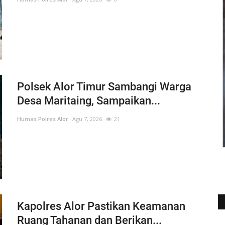
m Rangka Peduli Pencegahan Covid-19
Bersama Bhayangkari Cabang Alor Bagikan Sembako Dan Masker
alisasi Tentang Pencegahan Covid-19 Di Pasar Inpres
Sat Polair Bersama Tim Gabungan Laksanakan Penyemprotan Ca
a Puskesmas Pantar Dalam Upaya Pencegahan Penyebaran Covid
Polsek Alor Timur Sambangi Warga
 19, Polres Alor Laksanakan Pemasangan Spanduk Himbauan U
Desa Maritaing, Sampaikan...
Operasi Keselamatan Turangga 2020
an POLRI Guna Berikan Himbauan Pencegahan Virus Covid – 19 
Humas Polres Alor
Agu 7, 2026
21
Tni-Polri Bersama Puskesmas Laksanakan Sosialisasi di Pasar Ma
h Personil Polres Alor Laksanakan Senam AW S3 Usai Apel Pagi
 Koramil 1622-04 Apui Bagikan Bantuan Sembako Dan Masker Ke
Kapolres Alor Pastikan Keamanan
Ruang Tahanan dan Berikan...