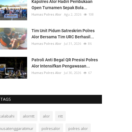
Kapolres Alor Hadiri Pembukaan
Open Turnamen Sepak Bola...
Humas Polres Alor
Agu 2, 2026
108
Tim Unit Pidum Satreskrim Polres
Alor Bersama Tim URC Berhasil...
Humas Polres Alor
Jul 31, 2026
86
Patroli Anti Begal QR Presisi Polres
Alor Intensifkan Pengawasan...
Humas Polres Alor
Jul 30, 2026
67
TAGS
kalabahi
alorntt
alor
ntt
nusatenggaratimur
polresalor
polres alor