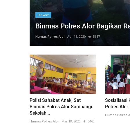
Binkam
Binmas Polres Alor Bagikan 
Humas Polres Alor
Apr 15, 2020
5667
Polisi Sahabat Anak, Sat
Sosialisasi
Binmas Polres Alor Sambangi
Polres Alor 
Sekolah...
Humas Polres A
Humas Polres Alor
Mar 18, 2020
5460