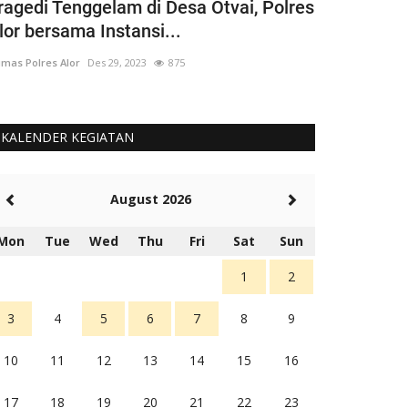
ragedi Tenggelam di Desa Otvai, Polres
CIPTAKAN
lor bersama Instansi...
DENGAN O
mas Polres Alor
Des 29, 2023
875
Humas Polres Alor
KALENDER KEGIATAN
August 2026
Mon
Tue
Wed
Thu
Fri
Sat
Sun
1
2
3
4
5
6
7
8
9
10
11
12
13
14
15
16
17
18
19
20
21
22
23