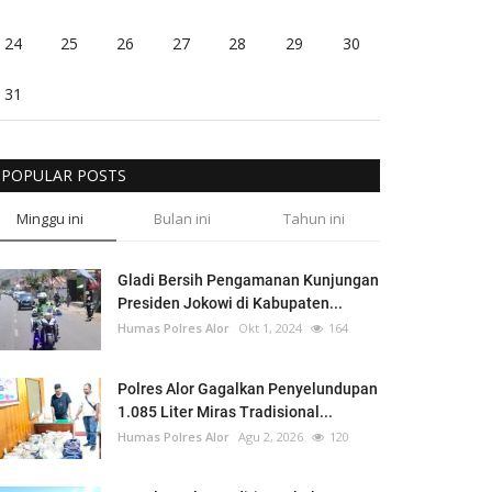
24
25
26
27
28
29
30
31
POPULAR POSTS
Minggu ini
Bulan ini
Tahun ini
Gladi Bersih Pengamanan Kunjungan
Presiden Jokowi di Kabupaten...
Humas Polres Alor
Okt 1, 2024
164
Polres Alor Gagalkan Penyelundupan
1.085 Liter Miras Tradisional...
Humas Polres Alor
Agu 2, 2026
120