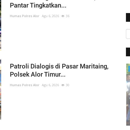
Pantar Tingkatkan...
Humas Polres Alor
Agu 6, 2026
36
Patroli Dialogis di Pasar Maritaing,
BERANDA
Polsek Alor Timur...
Humas Polres Alor
Agu 6, 2026
30