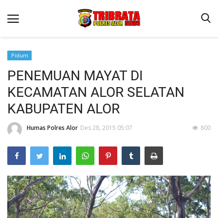
Pidum
PENEMUAN MAYAT DI
Beranda
KECAMATAN ALOR SELATAN
Terms & Conditions
KABUPATEN ALOR
Reskrim
Humas Polres Alor
Des 28, 2015 05:07
800
Binkam
Lantas
Giat Ops
Mitra Polisi
Polisi Kita