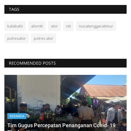
TAGS
kalabahi
alorntt
alor
ntt
nusatenggaratimur
polresalor
polres alor
RECOMMENDED POSTS
BERANDA
Tim Gugus Percepatan Penanganan Covid- 19