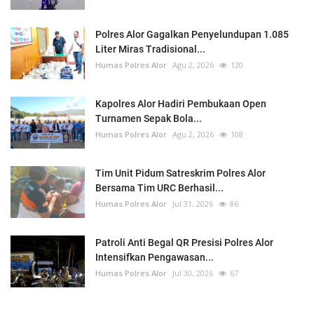
Polres Alor Gagalkan Penyelundupan 1.085
Liter Miras Tradisional...
Humas Polres Alor
Agu 2, 2026
120
Kapolres Alor Hadiri Pembukaan Open
Turnamen Sepak Bola...
Humas Polres Alor
Agu 2, 2026
108
Tim Unit Pidum Satreskrim Polres Alor
Bersama Tim URC Berhasil...
Humas Polres Alor
Jul 31, 2026
86
Patroli Anti Begal QR Presisi Polres Alor
Intensifkan Pengawasan...
Humas Polres Alor
Jul 30, 2026
67