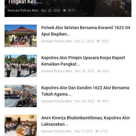
Tingkat Kec....
Humas Polres Alor
Apr 23, 2020
5017
Polsek Alor Selatan Bersama Koramil 1622-04
Apui Bagikan...
Humas Polres Alor
Apr 21, 2020
5062
Kapolres Alor Pimpin Upacara Korps Raport
Kenaikan Pangkat...
Humas Polres Alor
Mar 30, 2020
5541
Kapolres Alor Dan Dandim 1622 Alor Bersama
Tokoh Agama...
Humas Polres Alor
Mar 26, 2020
4995
Anev Kinerja Bhabinkamtibmas, Kapolres Alor
Laksanakan...
Humas Polres Alor
Mar 3, 2020
5172