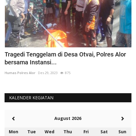
Tragedi Tenggelam di Desa Otvai, Polres Alor
C
bersama Instansi...
O
Humas Polres Alor
Des 29, 2023
875
Hu
KALENDER KEGIATAN
August 2026
Mon
Tue
Wed
Thu
Fri
Sat
Sun