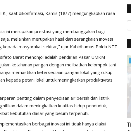
.K., saat dikonfirmasi, Kamis (18/7) mengungkapkan rasa
esia ini merupakan prestasi yang membanggakan bagi
 saja, melainkan merupakan hasil dari serangkaian inovasi
 kepada masyarakat sekitar," ujar Kabidhumas Polda NTT.
sifeto Barat menonjol adalah pendirian Pasar UMKM
BERANDA
 memajukan ketahanan pangan dengan melibatkan kelompok tani
 hanya memastikan ketersediaan pangan lokal yang cukup
n kepada petani lokal untuk meningkatkan produktivitas
berperan penting dalam penyediaan air bersih dan listrik
ignifikan dalam meningkatkan kualitas hidup penduduk,
kibat kebutuhan dasar yang belum terpenuhi.
lementasikan berbagai inovasi ini tidak hanya diakui
Kasus Pedagang Dipukul Preman Jadi
T