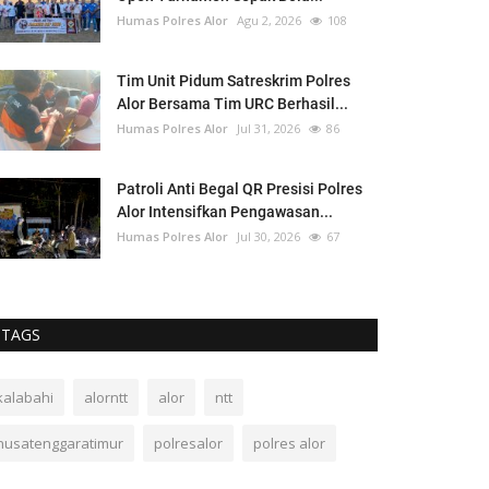
Humas Polres Alor
Agu 2, 2026
108
Tim Unit Pidum Satreskrim Polres
Alor Bersama Tim URC Berhasil...
Humas Polres Alor
Jul 31, 2026
86
Patroli Anti Begal QR Presisi Polres
Alor Intensifkan Pengawasan...
Humas Polres Alor
Jul 30, 2026
67
TAGS
kalabahi
alorntt
alor
ntt
nusatenggaratimur
polresalor
polres alor