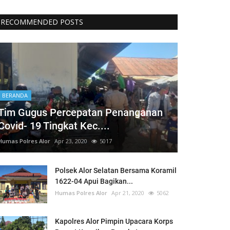
RECOMMENDED POSTS
BERANDA
Tim Gugus Percepatan Penanganan
Covid- 19 Tingkat Kec....
Humas Polres Alor
Apr 23, 2020
5017
Polsek Alor Selatan Bersama Koramil
1622-04 Apui Bagikan...
Humas Polres Alor
Apr 21, 2020
5062
Kapolres Alor Pimpin Upacara Korps