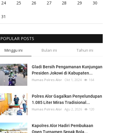
24
25
26
27
28
29
30
31
POPULAR POSTS
Minggu ini
Bulan ini
Tahun ini
Gladi Bersih Pengamanan Kunjungan
Presiden Jokowi di Kabupaten...
Humas Polres Alor
Okt 1, 2024
164
Polres Alor Gagalkan Penyelundupan
1.085 Liter Miras Tradisional...
Humas Polres Alor
Agu 2, 2026
120
Kapolres Alor Hadiri Pembukaan
Open Turnamen Sepak Bola...