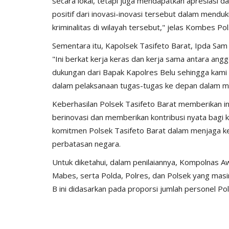
secara lokal, tetapi juga mendapatkan apresiasi
Aktualisasi Peran Pelayanan...
positif dari inovasi-inovasi tersebut dalam men
768
Humas Polres Alor
Jun 23, 2025
414
kriminalitas di wilayah tersebut," jelas Kombes Pol
Sementara itu, Kapolsek Tasifeto Barat, Ipda Sam
"Ini berkat kerja keras dan kerja sama antara ang
dukungan dari Bapak Kapolres Belu sehingga kami 
dalam pelaksanaan tugas-tugas ke depan dalam me
Keberhasilan Polsek Tasifeto Barat memberikan insp
berinovasi dan memberikan kontribusi nyata bagi k
komitmen Polsek Tasifeto Barat dalam menjaga ke
perbatasan negara.
Untuk diketahui, dalam penilaiannya, Kompolnas Aw
Mabes, serta Polda, Polres, dan Polsek yang masi
B ini didasarkan pada proporsi jumlah personel Pol