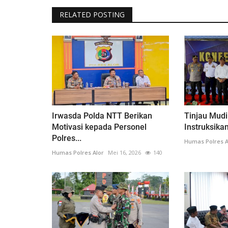
RELATED POSTING
Irwasda Polda NTT Berikan
Tinjau Mudi
Motivasi kepada Personel
Instruksika
Polres...
Humas Polres A
Humas Polres Alor
Mei 16, 2026
140