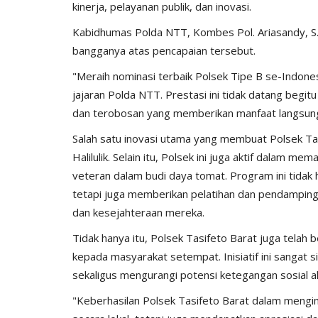
kinerja, pelayanan publik, dan inovasi.
Kabidhumas Polda NTT, Kombes Pol. Ariasandy, S.I
bangganya atas pencapaian tersebut.
"Meraih nominasi terbaik Polsek Tipe B se-Indon
jajaran Polda NTT. Prestasi ini tidak datang begitu
dan terobosan yang memberikan manfaat langsung
Salah satu inovasi utama yang membuat Polsek Ta
BERANDA
Halilulik. Selain itu, Polsek ini juga aktif dalam
veteran dalam budi daya tomat. Program ini tidak
tetapi juga memberikan pelatihan dan pendampinga
dan kesejahteraan mereka.
Tidak hanya itu, Polsek Tasifeto Barat juga telah 
kepada masyarakat setempat. Inisiatif ini sangat s
sekaligus mengurangi potensi ketegangan sosial a
"Keberhasilan Polsek Tasifeto Barat dalam mengimp
ng Marapi Yang
Ketua Komisi III: Polri Berhasil