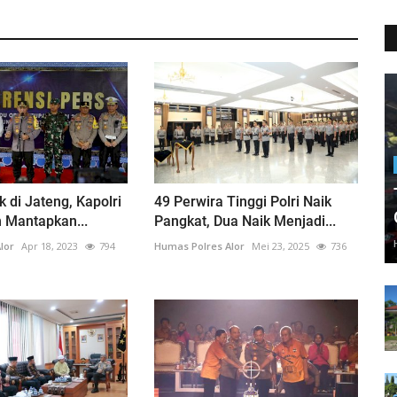
k di Jateng, Kapolri
49 Perwira Tinggi Polri Naik
n Mantapkan...
Pangkat, Dua Naik Menjadi...
lor
Apr 18, 2023
794
Humas Polres Alor
Mei 23, 2025
736