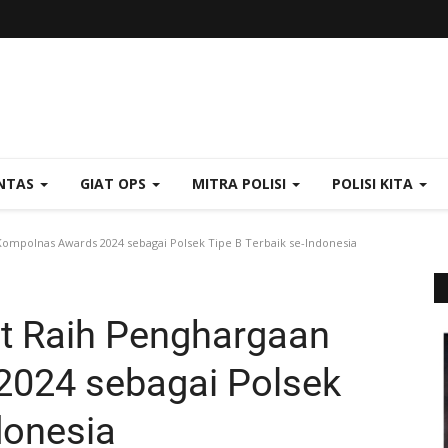
NTAS
GIAT OPS
MITRA POLISI
POLISI KITA
Kompolnas Awards 2024 sebagai Polsek Tipe B Terbaik se-Indonesia
at Raih Penghargaan
024 sebagai Polsek
donesia