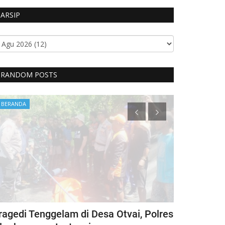
ARSIP
RANDOM POSTS
BERANDA
BERANDA
ragedi Tenggelam di Desa Otvai, Polres
CIPTAKAN