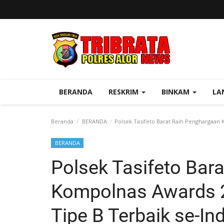
BERANDA
RESKRIM
BINKAM
LA
Beranda
BERANDA
Polsek Tasifeto Barat Raih Penghargaan 
BERANDA
Polsek Tasifeto Bar
Kompolnas Awards 2
Tipe B Terbaik se-In