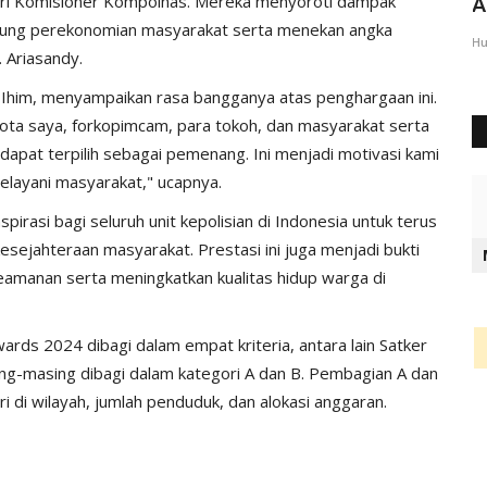
 dari Komisioner Kompolnas. Mereka menyoroti dampak
Tersangka Tak Profesional,...
A
dukung perekonomian masyarakat serta menekan angka
Humas Polres Alor
Okt 13, 2021
1074
Hu
. Ariasandy.
 Ihim, menyampaikan rasa bangganya atas penghargaan ini.
gota saya, forkopimcam, para tokoh, dan masyarakat serta
dapat terpilih sebagai pemenang. Ini menjadi motivasi kami
layani masyarakat," ucapnya.
irasi bagi seluruh unit kepolisian di Indonesia untuk terus
esejahteraan masyarakat. Prestasi ini juga menjadi bukti
amanan serta meningkatkan kualitas hidup warga di
ards 2024 dibagi dalam empat kriteria, antara lain Satker
ng-masing dibagi dalam kategori A dan B. Pembagian A dan
ri di wilayah, jumlah penduduk, dan alokasi anggaran.