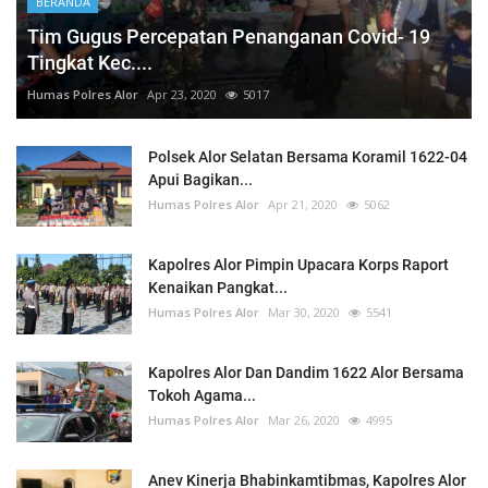
BERANDA
Tim Gugus Percepatan Penanganan Covid- 19
Tingkat Kec....
Humas Polres Alor
Apr 23, 2020
5017
Polsek Alor Selatan Bersama Koramil 1622-04
Apui Bagikan...
Humas Polres Alor
Apr 21, 2020
5062
Kapolres Alor Pimpin Upacara Korps Raport
Kenaikan Pangkat...
Humas Polres Alor
Mar 30, 2020
5541
Kapolres Alor Dan Dandim 1622 Alor Bersama
Tokoh Agama...
Humas Polres Alor
Mar 26, 2020
4995
Anev Kinerja Bhabinkamtibmas, Kapolres Alor