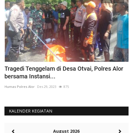
Tragedi Tenggelam di Desa Otvai, Polres Alor
C
bersama Instansi...
O
Humas Polres Alor
Des 29, 2023
875
Hu
KALENDER KEGIATAN
August 2026