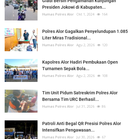
Gladi Bersih Pengamanan Kunjungan
Presiden Jokowi di Kabupaten...
Humas Polres Alor
Okt 1, 2024
164
Polres Alor Gagalkan Penyelundupan 1.085
Liter Miras Tradisional...
Humas Polres Alor
Agu 2, 2026
120
Kapolres Alor Hadiri Pembukaan Open
Turnamen Sepak Bola...
Humas Polres Alor
Agu 2, 2026
108
Tim Unit Pidum Satreskrim Polres Alor
Bersama Tim URC Berhasil...
Humas Polres Alor
Jul 31, 2026
86
Patroli Anti Begal QR Presisi Polres Alor
Intensifkan Pengawasan...
Humas Polres Alor
Jul 30, 2026
67