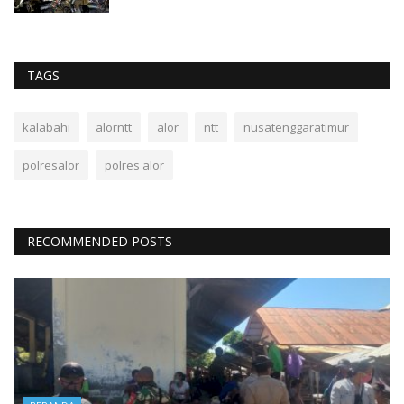
TAGS
kalabahi
alorntt
alor
ntt
nusatenggaratimur
polresalor
polres alor
RECOMMENDED POSTS