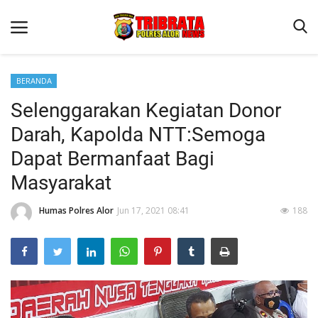
BERANDA
Selenggarakan Kegiatan Donor
Beranda
Darah, Kapolda NTT:Semoga
Terms & Conditions
Dapat Bermanfaat Bagi
Reskrim
Masyarakat
Binkam
Humas Polres Alor
Jun 17, 2021 08:41
188
Lantas
Giat Ops
Mitra Polisi
Polisi Kita