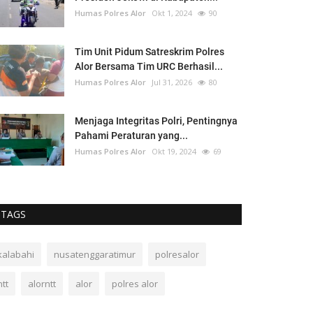
Humas Polres Alor
Okt 1, 2024
90
Tim Unit Pidum Satreskrim Polres
Alor Bersama Tim URC Berhasil...
Humas Polres Alor
Jul 31, 2026
80
Menjaga Integritas Polri, Pentingnya
Pahami Peraturan yang...
Humas Polres Alor
Okt 19, 2024
69
TAGS
kalabahi
nusatenggaratimur
polresalor
ntt
alorntt
alor
polres alor