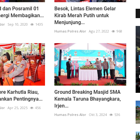
 dan Posramil 01
Besok, Lintas Elemen Gelar
ergi Membagikan...
Kirab Merah Putih untuk
Menjunjung...
lor
Sep 10, 2020
1435
Humas Polres Alor
Agu 27, 2022
968
e Karhutla Riau,
Ground Breaking Masjid SMA
ankan Pentingnya...
Kemala Taruna Bhayangkara,
Irjen...
lor
Apr 25, 2025
456
Humas Polres Alor
Okt 3, 2024
536