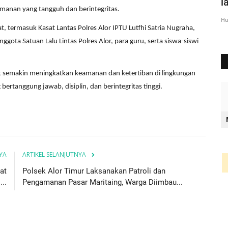
Kepemilikan Senpi
l
manan yang tangguh dan berintegritas.
Humas Polres Alor
Mar 30, 2017
1394
Hu
t, termasuk Kasat Lantas Polres Alor IPTU Lutfhi Satria Nugraha,
nggota Satuan Lalu Lintas Polres Alor, para guru, serta siswa-siswi
at semakin meningkatkan keamanan dan ketertiban di lingkungan
rtanggung jawab, disiplin, dan berintegritas tinggi.
YA
ARTIKEL SELANJUTNYA
at
Polsek Alor Timur Laksanakan Patroli dan
..
Pengamanan Pasar Maritaing, Warga Diimbau...