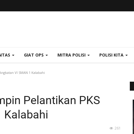
NTAS
GIAT OPS
MITRA POLISI
POLISI KITA
Angkatan VI SMAN 1 Kalabahi
mpin Pelantikan PKS
 Kalabahi
261