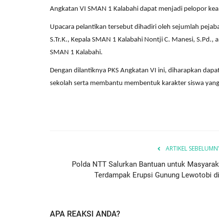
...
Komunikasi Publik di...
Angkatan VI SMAN 1 Kalabahi dapat menjadi pelopor kea
1284
Humas Polres Alor
Apr 14, 2026
221
Upacara pelantikan tersebut dihadiri oleh sejumlah pejaba
S.Tr.K., Kepala SMAN 1 Kalabahi Nontji C. Manesi, S.Pd., a
SMAN 1 Kalabahi.
Dengan dilantiknya PKS Angkatan VI ini, diharapkan dap
sekolah serta membantu membentuk karakter siswa yang be
ARTIKEL SEBELUMN
Polda NTT Salurkan Bantuan untuk Masyarak
Terdampak Erupsi Gunung Lewotobi di.
APA REAKSI ANDA?