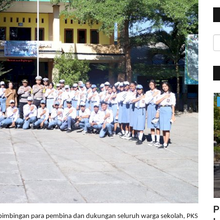
BERANDA
kuat
Personil Polres Alor Jalani Tes Psikologi
P
imbingan para pembina dan dukungan seluruh warga sekolah, PKS