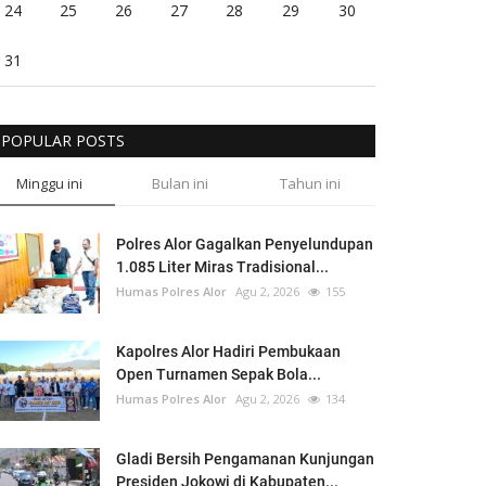
24
25
26
27
28
29
30
31
POPULAR POSTS
Minggu ini
Bulan ini
Tahun ini
Polres Alor Gagalkan Penyelundupan
1.085 Liter Miras Tradisional...
Humas Polres Alor
Agu 2, 2026
155
Kapolres Alor Hadiri Pembukaan
Open Turnamen Sepak Bola...
Humas Polres Alor
Agu 2, 2026
134
Gladi Bersih Pengamanan Kunjungan
Presiden Jokowi di Kabupaten...