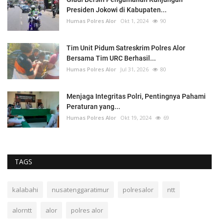
Presiden Jokowi di Kabupaten...
Humas Polres Alor
Okt 1, 2024
90
Tim Unit Pidum Satreskrim Polres Alor
Bersama Tim URC Berhasil...
Humas Polres Alor
Jul 31, 2026
80
Menjaga Integritas Polri, Pentingnya Pahami
Peraturan yang...
Humas Polres Alor
Okt 19, 2024
69
TAGS
kalabahi
nusatenggaratimur
polresalor
ntt
alorntt
alor
polres alor