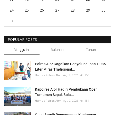
24
25
26
27
28
29
30
31
POPULAR POSTS
Minggu ini
Bulan ini
Tahun ini
Polres Alor Gagalkan Penyelundupan 1.085
Liter Miras Tradisional...
Humas Polres Alor
Agu 2, 2026
155
Kapolres Alor Hadiri Pembukaan Open
Turnamen Sepak Bola...
Humas Polres Alor
Agu 2, 2026
134
Gladi Bersih Pengamanan Kunjungan