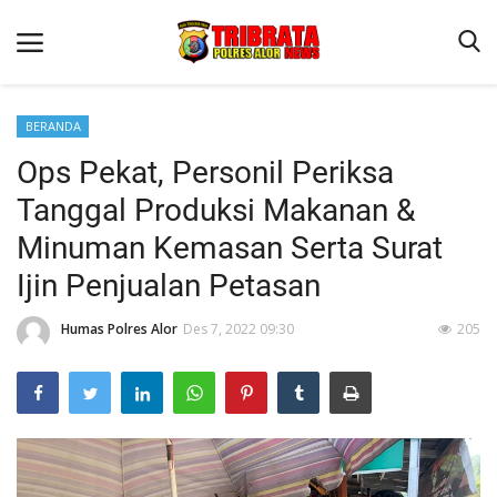
BERANDA
Ops Pekat, Personil Periksa
Beranda
Tanggal Produksi Makanan &
Terms & Conditions
Minuman Kemasan Serta Surat
Reskrim
Ijin Penjualan Petasan
Binkam
Humas Polres Alor
Des 7, 2022 09:30
205
Lantas
Giat Ops
Mitra Polisi
Polisi Kita