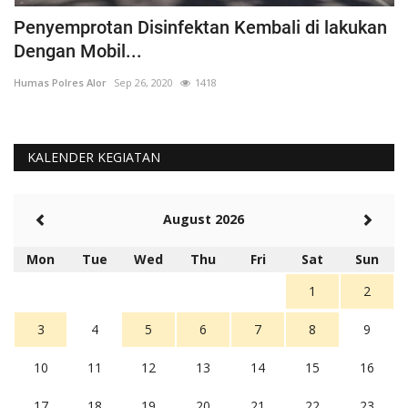
Penyemprotan Disinfektan Kembali di lakukan
P
Dengan Mobil...
B
Humas Polres Alor
Sep 26, 2020
1418
Hu
KALENDER KEGIATAN
August 2026
Mon
Tue
Wed
Thu
Fri
Sat
Sun
1
2
3
4
5
6
7
8
9
10
11
12
13
14
15
16
17
18
19
20
21
22
23