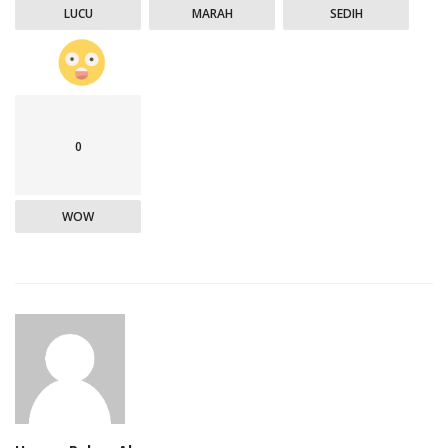
LUCU
MARAH
SEDIH
0
WOW