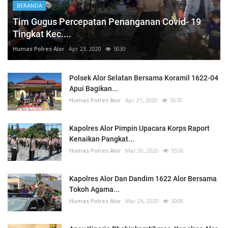
BERANDA
Tim Gugus Percepatan Penanganan Covid- 19
Tingkat Kec....
Humas Polres Alor
Apr 23, 2020
5030
Polsek Alor Selatan Bersama Koramil 1622-04
Apui Bagikan...
Humas Polres Alor
Apr 21, 2020
5070
Kapolres Alor Pimpin Upacara Korps Raport
Kenaikan Pangkat...
Humas Polres Alor
Mar 30, 2020
5556
Kapolres Alor Dan Dandim 1622 Alor Bersama
Tokoh Agama...
Humas Polres Alor
Mar 26, 2020
5008