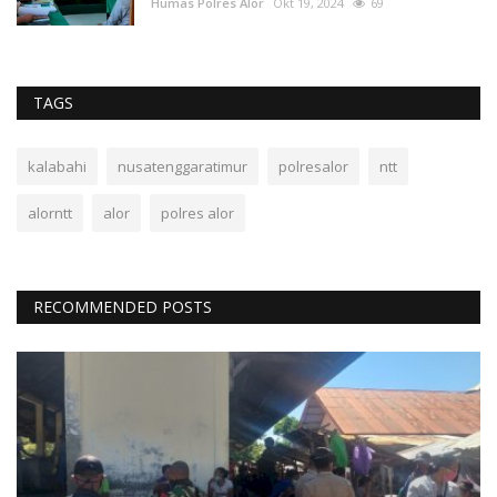
Humas Polres Alor
Okt 19, 2024
69
TAGS
kalabahi
nusatenggaratimur
polresalor
ntt
alorntt
alor
polres alor
RECOMMENDED POSTS