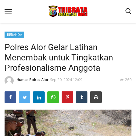
BERANDA
Polres Alor Gelar Latihan
Beranda
Menembak untuk Tingkatkan
Terms & Conditions
Profesionalisme Anggota
Reskrim
Humas Polres Alor
Sep 20, 2024 12:09
260
Binkam
Lantas
Giat Ops
Mitra Polisi
Polisi Kita