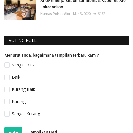
Anev Kinerja Bhabinkamtibmas, Kapolres Alor
Laksanakan...
Humas Polres Alor
Mar 3, 2020
5182
VOTING POLL
Menurut anda, bagaimana tampilan terbaru kami?
Sangat Baik
Baik
Kurang Baik
Kurang
Sangat Kurang
Tampilkan Hasil
Vote