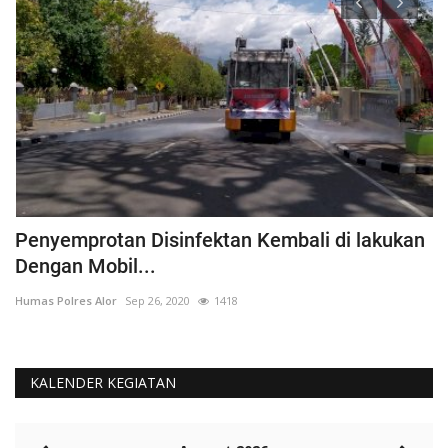
Penyemprotan Disinfektan Kembali di lakukan
P
Dengan Mobil...
B
Humas Polres Alor
Sep 26, 2020
1418
Hu
KALENDER KEGIATAN