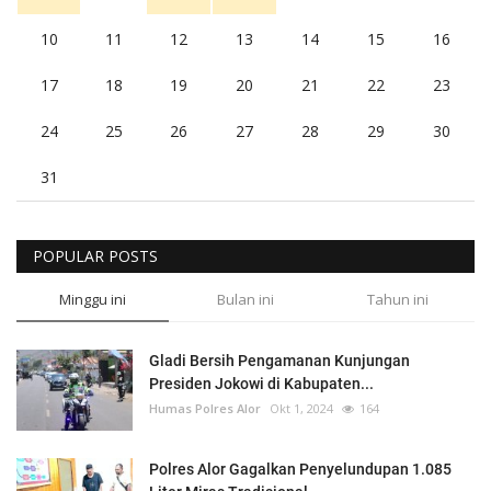
10
11
12
13
14
15
16
17
18
19
20
21
22
23
24
25
26
27
28
29
30
31
POPULAR POSTS
Minggu ini
Bulan ini
Tahun ini
Gladi Bersih Pengamanan Kunjungan
Presiden Jokowi di Kabupaten...
Humas Polres Alor
Okt 1, 2024
164
Polres Alor Gagalkan Penyelundupan 1.085