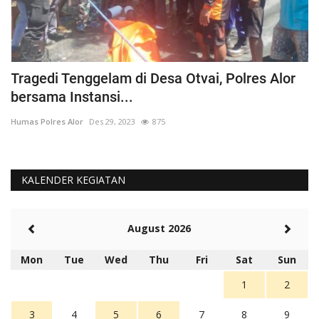
Tragedi Tenggelam di Desa Otvai, Polres Alor
C
bersama Instansi...
O
Humas Polres Alor
Des 29, 2023
875
Hu
KALENDER KEGIATAN
August 2026
Mon
Tue
Wed
Thu
Fri
Sat
Sun
1
2
3
4
5
6
7
8
9