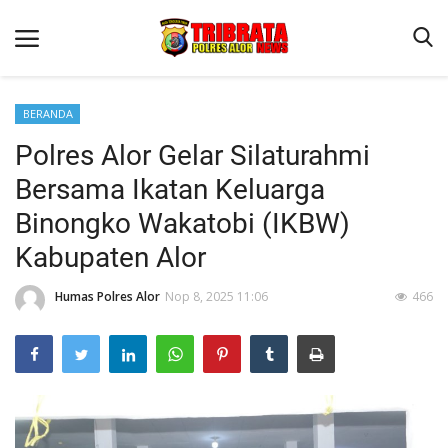
BERANDA
Polres Alor Gelar Silaturahmi
Beranda
Bersama Ikatan Keluarga
Terms & Conditions
Binongko Wakatobi (IKBW)
Reskrim
Kabupaten Alor
Binkam
Humas Polres Alor
Nop 8, 2025 11:06
466
Lantas
Giat Ops
Mitra Polisi
Polisi Kita