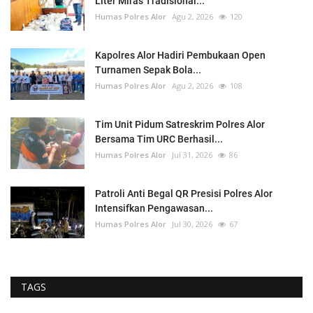
Liter Miras Tradisional...
Humas Polres Alor
Agu 2, 2026
120
Kapolres Alor Hadiri Pembukaan Open
Turnamen Sepak Bola...
Humas Polres Alor
Agu 2, 2026
108
Tim Unit Pidum Satreskrim Polres Alor
Bersama Tim URC Berhasil...
Humas Polres Alor
Jul 31, 2026
86
Patroli Anti Begal QR Presisi Polres Alor
Intensifkan Pengawasan...
Humas Polres Alor
Jul 30, 2026
67
TAGS