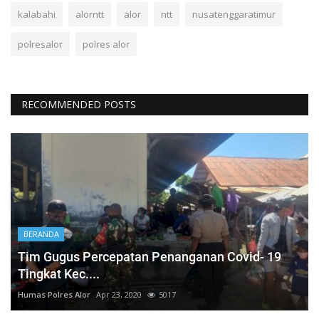
kalabahi
alorntt
alor
ntt
nusatenggaratimur
polresalor
polres alor
RECOMMENDED POSTS
BERANDA
Tim Gugus Percepatan Penanganan Covid- 19
Tingkat Kec....
Humas Polres Alor
Apr 23, 2020
5017