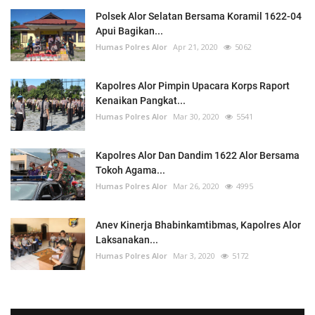
Polsek Alor Selatan Bersama Koramil 1622-04
Apui Bagikan...
Humas Polres Alor
Apr 21, 2020
5062
Kapolres Alor Pimpin Upacara Korps Raport
Kenaikan Pangkat...
Humas Polres Alor
Mar 30, 2020
5541
Kapolres Alor Dan Dandim 1622 Alor Bersama
Tokoh Agama...
Humas Polres Alor
Mar 26, 2020
4995
Anev Kinerja Bhabinkamtibmas, Kapolres Alor
Laksanakan...
Humas Polres Alor
Mar 3, 2020
5172