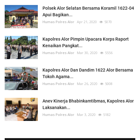
Polsek Alor Selatan Bersama Koramil 1622-04
Apui Bagikan...
Humas Polres Alor
Apr 21, 2020
5070
Kapolres Alor Pimpin Upacara Korps Raport
Kenaikan Pangkat...
Humas Polres Alor
Mar 30, 2020
5556
Kapolres Alor Dan Dandim 1622 Alor Bersama
Tokoh Agama...
Humas Polres Alor
Mar 26, 2020
5008
Anev Kinerja Bhabinkamtibmas, Kapolres Alor
Laksanakan...
Humas Polres Alor
Mar 3, 2020
5182