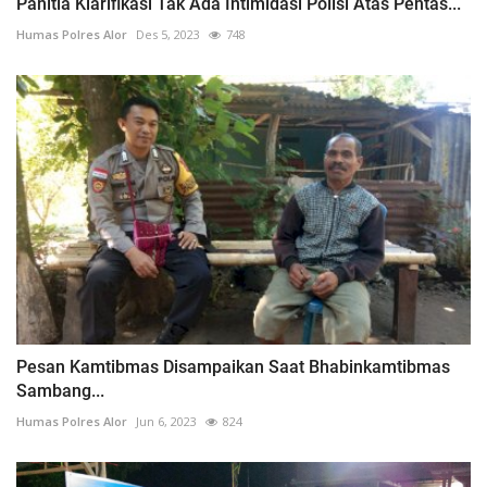
Panitia Klarifikasi Tak Ada Intimidasi Polisi Atas Pentas...
Humas Polres Alor
Des 5, 2023
748
Pesan Kamtibmas Disampaikan Saat Bhabinkamtibmas
Sambang...
Humas Polres Alor
Jun 6, 2023
824