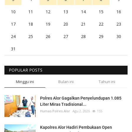
10
11
12
13
14
15
16
17
18
19
20
21
22
23
24
25
26
27
28
29
30
31
POPULAR POSTS
Minggu ini
Bulan ini
Tahun ini
Polres Alor Gagalkan Penyelundupan 1.085
Liter Miras Tradisional...
Humas Polres Alor
Agu 2, 2026
155
Kapolres Alor Hadiri Pembukaan Open