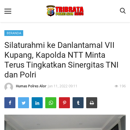
BERANDA
Silaturahmi ke Danlantamal VII
Beranda
Kupang, Kapolda NTT Minta
Terms & Conditions
Terus Tingkatkan Sinergitas TNI
Reskrim
dan Polri
Binkam
Humas Polres Alor
Jan 11, 2022 09:11
196
Lantas
Giat Ops
Mitra Polisi
Polisi Kita