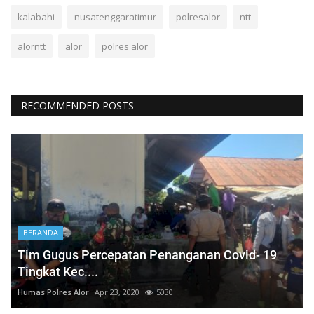
kalabahi
nusatenggaratimur
polresalor
ntt
alorntt
alor
polres alor
RECOMMENDED POSTS
BERANDA
Tim Gugus Percepatan Penanganan Covid- 19
Tingkat Kec....
Humas Polres Alor
Apr 23, 2020
5030