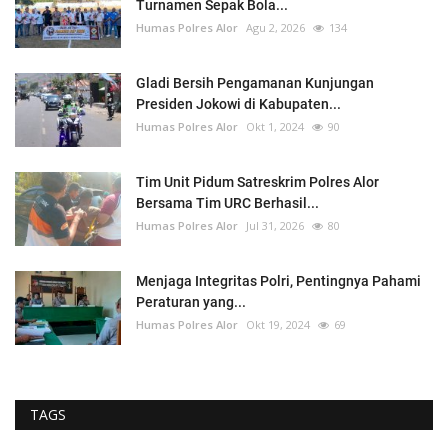
Turnamen Sepak Bola...
Humas Polres Alor
Agu 2, 2026
134
Gladi Bersih Pengamanan Kunjungan
Presiden Jokowi di Kabupaten...
Humas Polres Alor
Okt 1, 2024
90
Tim Unit Pidum Satreskrim Polres Alor
Bersama Tim URC Berhasil...
Humas Polres Alor
Jul 31, 2026
80
Menjaga Integritas Polri, Pentingnya Pahami
Peraturan yang...
Humas Polres Alor
Okt 19, 2024
69
TAGS