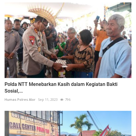
Polda NTT Menebarkan Kasih dalam Kegiatan Bakti
Sosial,...
Humas Polres Alor
Sep 11, 2023
796