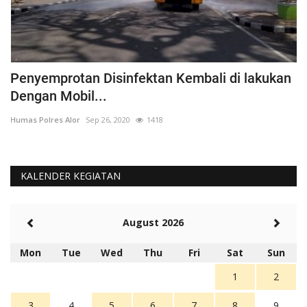
Penyemprotan Disinfektan Kembali di lakukan
P
Dengan Mobil...
B
Humas Polres Alor
Sep 26, 2020
1418
Hu
KALENDER KEGIATAN
August 2026
Mon
Tue
Wed
Thu
Fri
Sat
Sun
1
2
3
4
5
6
7
8
9