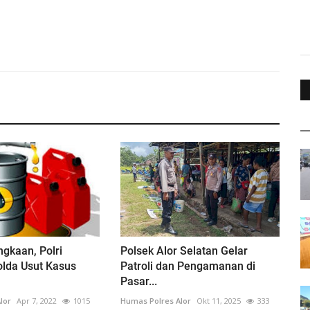
gkaan, Polri
Polsek Alor Selatan Gelar
olda Usut Kasus
Patroli dan Pengamanan di
Pasar...
lor
Apr 7, 2022
1015
Humas Polres Alor
Okt 11, 2025
333