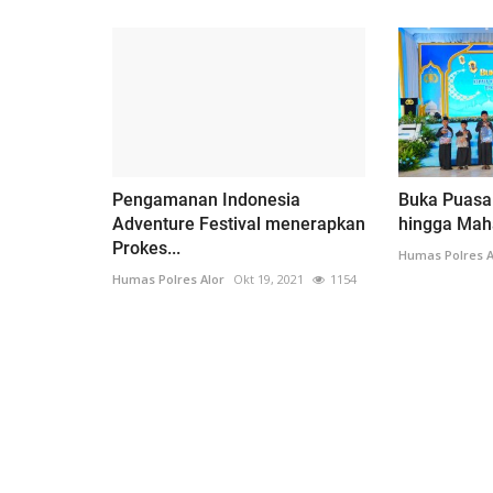
Pengamanan Indonesia
Buka Puasa
Adventure Festival menerapkan
hingga Maha
Prokes...
Humas Polres A
Humas Polres Alor
Okt 19, 2021
1154