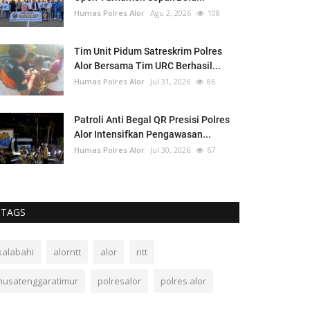
Humas Polres Alor
Agu 2, 2026
108
Tim Unit Pidum Satreskrim Polres
Alor Bersama Tim URC Berhasil...
Humas Polres Alor
Jul 31, 2026
86
Patroli Anti Begal QR Presisi Polres
Alor Intensifkan Pengawasan...
Humas Polres Alor
Jul 30, 2026
67
TAGS
kalabahi
alorntt
alor
ntt
nusatenggaratimur
polresalor
polres alor