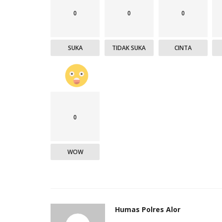
Aktualisasi Peran Pelayanan...
0
0
0
768
Humas Polres Alor
Jun 23, 2025
414
SUKA
TIDAK SUKA
CINTA
0
WOW
Humas Polres Alor