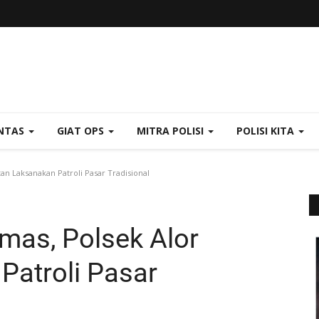
NTAS
GIAT OPS
MITRA POLISI
POLISI KITA
an Laksanakan Patroli Pasar Tradisional
mas, Polsek Alor
Patroli Pasar