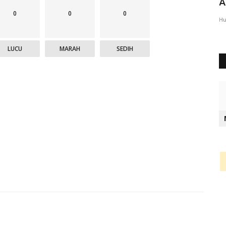
Tersangka Tak Profesional,...
A
0
0
0
Humas Polres Alor
Okt 13, 2021
1074
Hu
LUCU
MARAH
SEDIH