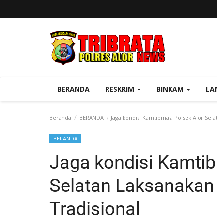
BERANDA
RESKRIM
BINKAM
LA
Beranda
BERANDA
Jaga kondisi Kamtibmas, Polsek Alor Selat
BERANDA
Jaga kondisi Kamtib
Selatan Laksanakan 
Tradisional