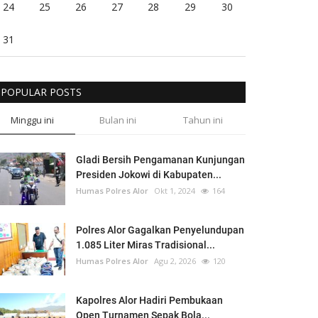
24
25
26
27
28
29
30
31
POPULAR POSTS
Minggu ini
Bulan ini
Tahun ini
Gladi Bersih Pengamanan Kunjungan
Presiden Jokowi di Kabupaten...
Humas Polres Alor
Okt 1, 2024
164
Polres Alor Gagalkan Penyelundupan
1.085 Liter Miras Tradisional...
Humas Polres Alor
Agu 2, 2026
120
Kapolres Alor Hadiri Pembukaan
Open Turnamen Sepak Bola...