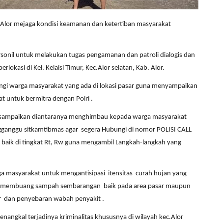
es Alor mejaga kondisi keamanan dan ketertiban masyarakat
onil untuk melakukan tugas pengamanan dan patroli dialogis dan
lokasi di Kel. Kelaisi Timur, Kec.Alor selatan, Kab. Alor.
ngi warga masyarakat yang ada di lokasi pasar guna menyampaikan
 untuk bermitra dengan Polri .
 sampaikan diantaranya menghimbau kepada warga masyarakat
ngganggu sitkamtibmas agar segera Hubungi di nomor POLISI CALL
aik di tingkat Rt, Rw guna mengambil Langkah-langkah yang
ga masyarakat untuk mengantisipasi itensitas curah hujan yang
idak membuang sampah sembarangan baik pada area pasar maupun
r dan penyebaran wabah penyakit .
nangkal terjadinya kriminalitas khususnya di wilayah kec.Alor