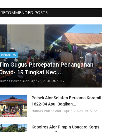
RECOMMENDED POSTS
BERANDA
Tim Gugus Percepatan Penanganan
Covid- 19 Tingkat Kec....
Humas Polres Alor
Apr 23, 2020
5017
Polsek Alor Selatan Bersama Koramil
1622-04 Apui Bagikan...
Humas Polres Alor
Apr 21, 2020
5062
Kapolres Alor Pimpin Upacara Korps