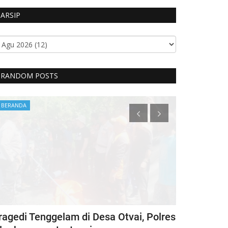
ARSIP
RANDOM POSTS
BERANDA
BERANDA
ragedi Tenggelam di Desa Otvai, Polres
CIPTAKAN