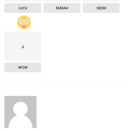
LUCU
MARAH
SEDIH
0
WOW