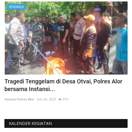
BERANDA
Tragedi Tenggelam di Desa Otvai, Polres Alor
C
bersama Instansi...
O
Humas Polres Alor
Des 29, 2023
875
Hu
KALENDER KEGIATAN