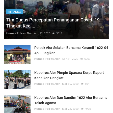
BERANDA
Tim Gugus Percepatan Penanganan Covid- 19
Tingkat Kec....
Humas Polres Alor
Apr 23, 2020
5017
Polsek Alor Selatan Bersama Koramil 1622-04
Apui Bagikan...
Humas Polres Alor
Apr 21, 2020
5062
Kapolres Alor Pimpin Upacara Korps Raport
Kenaikan Pangkat...
Humas Polres Alor
Mar 30, 2020
5541
Kapolres Alor Dan Dandim 1622 Alor Bersama
Tokoh Agama...
Humas Polres Alor
Mar 26, 2020
4995