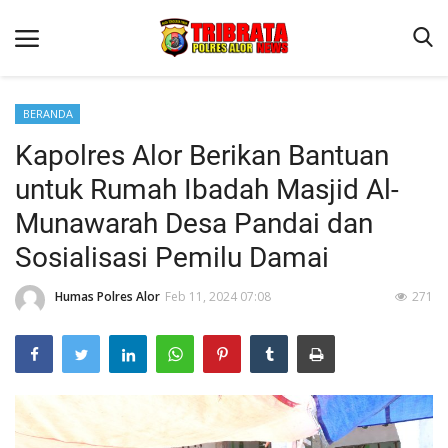
BERANDA
Kapolres Alor Berikan Bantuan
Beranda
untuk Rumah Ibadah Masjid Al-
Terms & Conditions
Munawarah Desa Pandai dan
Reskrim
Sosialisasi Pemilu Damai
Binkam
Humas Polres Alor
Feb 11, 2024 07:08
271
Lantas
Giat Ops
Mitra Polisi
Polisi Kita