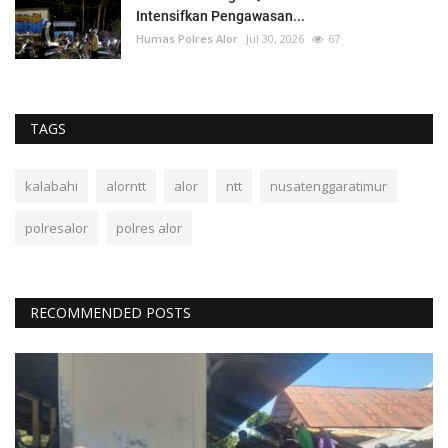
Intensifkan Pengawasan...
Humas Polres Alor
Jul 30, 2026
67
TAGS
kalabahi
alorntt
alor
ntt
nusatenggaratimur
polresalor
polres alor
RECOMMENDED POSTS