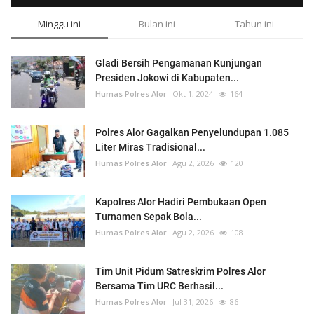
Minggu ini
Bulan ini
Tahun ini
Gladi Bersih Pengamanan Kunjungan
Presiden Jokowi di Kabupaten...
Humas Polres Alor
Okt 1, 2024
164
Polres Alor Gagalkan Penyelundupan 1.085
Liter Miras Tradisional...
Humas Polres Alor
Agu 2, 2026
120
Kapolres Alor Hadiri Pembukaan Open
Turnamen Sepak Bola...
Humas Polres Alor
Agu 2, 2026
108
Tim Unit Pidum Satreskrim Polres Alor
Bersama Tim URC Berhasil...
Humas Polres Alor
Jul 31, 2026
86