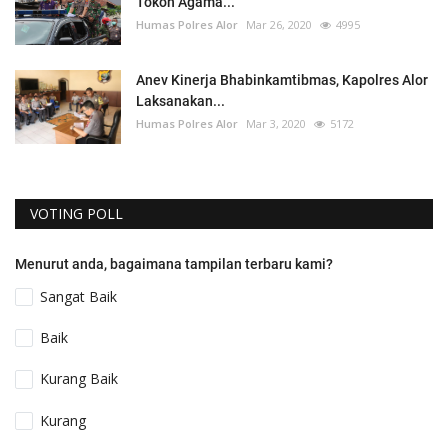
Tokoh Agama...
Humas Polres Alor
Mar 26, 2020
4995
Anev Kinerja Bhabinkamtibmas, Kapolres Alor
Laksanakan...
Humas Polres Alor
Mar 3, 2020
5172
VOTING POLL
Menurut anda, bagaimana tampilan terbaru kami?
Sangat Baik
Baik
Kurang Baik
Kurang