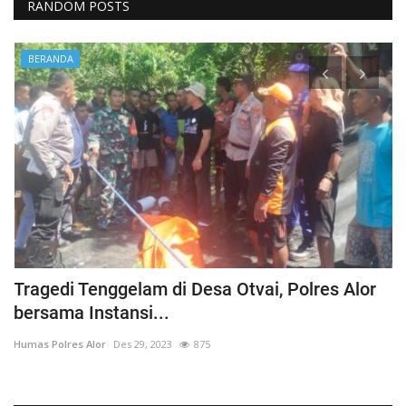
RANDOM POSTS
BERANDA
Tragedi Tenggelam di Desa Otvai, Polres Alor
C
bersama Instansi...
O
Humas Polres Alor
Des 29, 2023
875
Hu