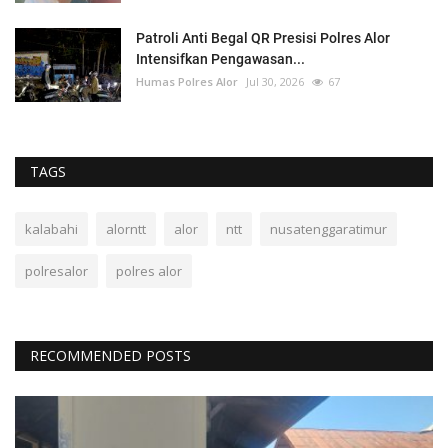
Patroli Anti Begal QR Presisi Polres Alor
Intensifkan Pengawasan...
Humas Polres Alor
Jul 30, 2026
67
TAGS
kalabahi
alorntt
alor
ntt
nusatenggaratimur
polresalor
polres alor
RECOMMENDED POSTS