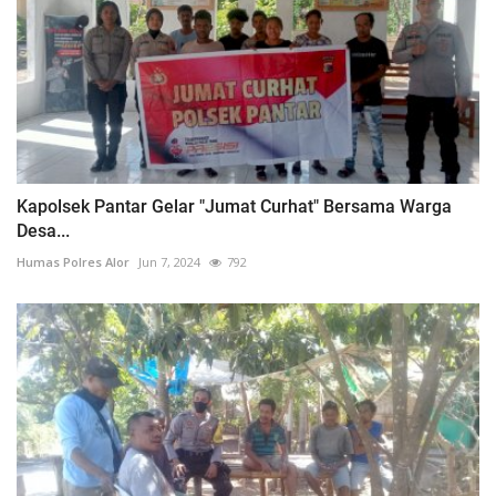
Kapolsek Pantar Gelar "Jumat Curhat" Bersama Warga
Desa...
Humas Polres Alor
Jun 7, 2024
792