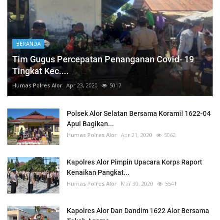
BERANDA
Tim Gugus Percepatan Penanganan Covid- 19
Tingkat Kec....
Humas Polres Alor
Apr 23, 2020
5017
Polsek Alor Selatan Bersama Koramil 1622-04
Apui Bagikan...
Humas Polres Alor
Apr 21, 2020
5062
Kapolres Alor Pimpin Upacara Korps Raport
Kenaikan Pangkat...
Humas Polres Alor
Mar 30, 2020
5541
Kapolres Alor Dan Dandim 1622 Alor Bersama