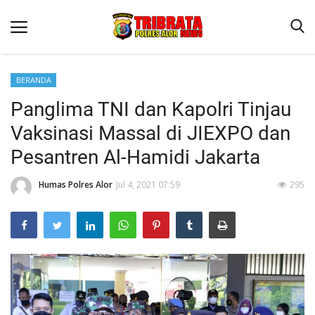
BERANDA
Panglima TNI dan Kapolri Tinjau
Beranda
Vaksinasi Massal di JIEXPO dan
Terms & Conditions
Pesantren Al-Hamidi Jakarta
Reskrim
Humas Polres Alor
Jul 4, 2021 07:59
295
Binkam
Lantas
Giat Ops
Mitra Polisi
Polisi Kita