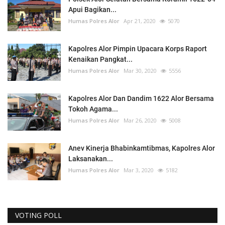
Apui Bagikan...
Humas Polres Alor
Apr 21, 2020
5070
Kapolres Alor Pimpin Upacara Korps Raport
Kenaikan Pangkat...
Humas Polres Alor
Mar 30, 2020
5556
Kapolres Alor Dan Dandim 1622 Alor Bersama
Tokoh Agama...
Humas Polres Alor
Mar 26, 2020
5008
Anev Kinerja Bhabinkamtibmas, Kapolres Alor
Laksanakan...
Humas Polres Alor
Mar 3, 2020
5182
VOTING POLL