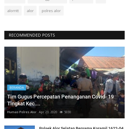
alorntt
alor
polres alor
RECOMMENDED POSTS
BERANDA
Tim Gugus Percepatan Penanganan Covid- 19
Tingkat Kec....
Humas Polres Alor
Apr 23, 2020
5030
Polsek Alor Selatan Bersama Koramil 1622-04