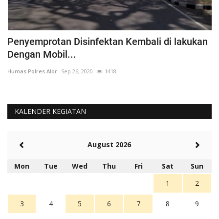
Penyemprotan Disinfektan Kembali di lakukan
P
Dengan Mobil...
B
Humas Polres Alor
Sep 26, 2020
1418
Hu
KALENDER KEGIATAN
August 2026
Mon
Tue
Wed
Thu
Fri
Sat
Sun
1
2
3
4
5
6
7
8
9