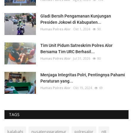
Gladi Bersih Pengamanan Kunjungan
Presiden Jokowi di Kabupaten...
Humas Polres Alor
Okt 1, 2024
90
Tim Unit Pidum Satreskrim Polres Alor
Bersama Tim URC Berhasil...
Humas Polres Alor
Jul 31, 2026
80
Menjaga Integritas Polri, Pentingnya Pahami
Peraturan yang...
Humas Polres Alor
Okt 19, 2024
69
TAGS
kalabahi
nusatenggaratimur
polresalor
ntt