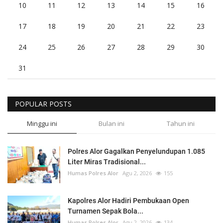
10
11
12
13
14
15
16
17
18
19
20
21
22
23
24
25
26
27
28
29
30
31
POPULAR POSTS
Minggu ini
Bulan ini
Tahun ini
Polres Alor Gagalkan Penyelundupan 1.085
Liter Miras Tradisional...
Humas Polres Alor
Agu 2, 2026
155
Kapolres Alor Hadiri Pembukaan Open
Turnamen Sepak Bola...
Humas Polres Alor
Agu 2, 2026
134