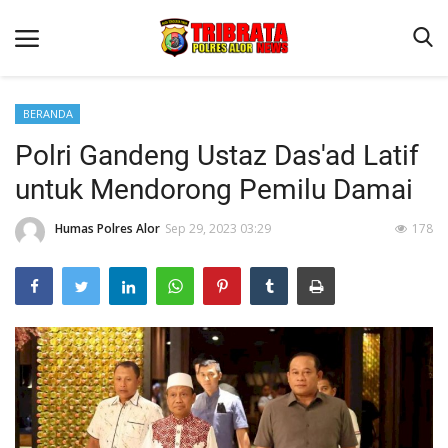
BERANDA
Polri Gandeng Ustaz Das'ad Latif
Beranda
untuk Mendorong Pemilu Damai
Terms & Conditions
Humas Polres Alor
Sep 29, 2023 03:29
178
Reskrim
Binkam
Lantas
Giat Ops
Mitra Polisi
Polisi Kita