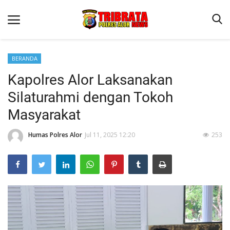
BERANDA
Kapolres Alor Laksanakan
Beranda
Silaturahmi dengan Tokoh
Terms & Conditions
Masyarakat
Reskrim
Humas Polres Alor
Jul 11, 2025 12:20
253
Binkam
Lantas
Giat Ops
Mitra Polisi
Polisi Kita