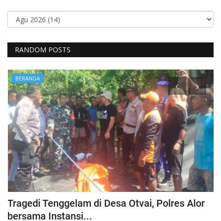
RANDOM POSTS
BERANDA
Tragedi Tenggelam di Desa Otvai, Polres Alor
C
bersama Instansi...
O