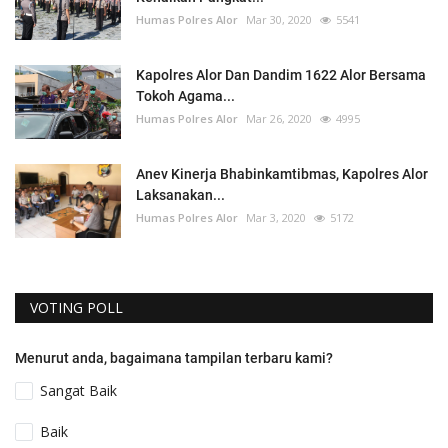
Humas Polres Alor
Mar 30, 2020
5541
Kapolres Alor Dan Dandim 1622 Alor Bersama
Tokoh Agama...
Humas Polres Alor
Mar 26, 2020
4995
Anev Kinerja Bhabinkamtibmas, Kapolres Alor
Laksanakan...
Humas Polres Alor
Mar 3, 2020
5172
VOTING POLL
Menurut anda, bagaimana tampilan terbaru kami?
Sangat Baik
Baik