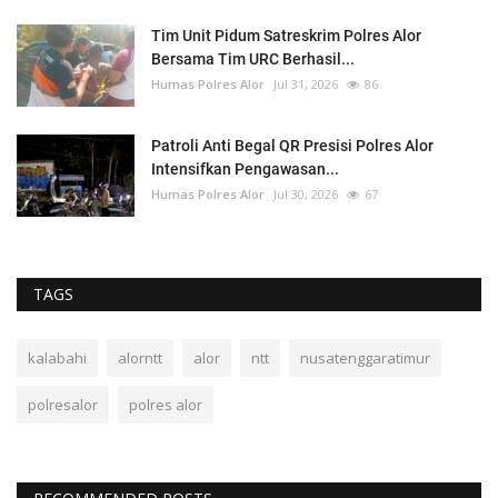
Tim Unit Pidum Satreskrim Polres Alor
Bersama Tim URC Berhasil...
Humas Polres Alor
Jul 31, 2026
86
Patroli Anti Begal QR Presisi Polres Alor
Intensifkan Pengawasan...
Humas Polres Alor
Jul 30, 2026
67
TAGS
kalabahi
alorntt
alor
ntt
nusatenggaratimur
polresalor
polres alor