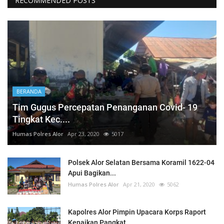
RECOMMENDED POSTS
BERANDA
Tim Gugus Percepatan Penanganan Covid- 19
Tingkat Kec....
Humas Polres Alor
Apr 23, 2020
5017
Polsek Alor Selatan Bersama Koramil 1622-04
Apui Bagikan...
Humas Polres Alor
Apr 21, 2020
5062
Kapolres Alor Pimpin Upacara Korps Raport
Kenaikan Pangkat...