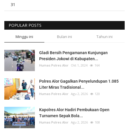
31
POPULAR POSTS
Minggu ini
Bulan ini
Tahun ini
Gladi Bersih Pengamanan Kunjungan
Presiden Jokowi di Kabupaten...
Humas Polres Alor
Okt 1, 2024
164
Polres Alor Gagalkan Penyelundupan 1.085
Liter Miras Tradisional...
Humas Polres Alor
Agu 2, 2026
120
Kapolres Alor Hadiri Pembukaan Open
Turnamen Sepak Bola...
Humas Polres Alor
Agu 2, 2026
108