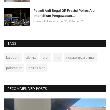
Patroli Anti Begal QR Presisi Polres Alor
Intensifkan Pengawasan...
Humas Polres Alor
Jul 30, 2026
67
TAGS
kalabahi
alorntt
alor
ntt
nusatenggaratimur
polresalor
polres alor
RECOMMENDED POSTS