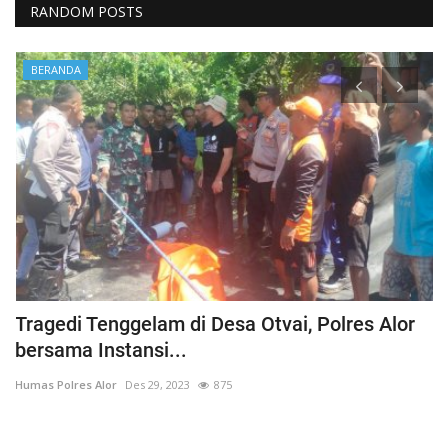
RANDOM POSTS
BERANDA
Tragedi Tenggelam di Desa Otvai, Polres Alor
C
bersama Instansi...
O
Humas Polres Alor
Des 29, 2023
875
Hu