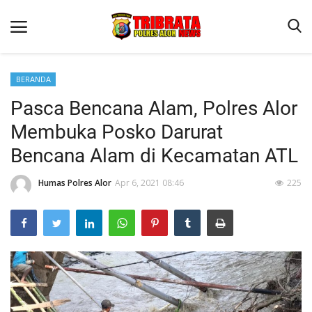
BERANDA
Pasca Bencana Alam, Polres Alor
Beranda
Membuka Posko Darurat
Terms & Conditions
Bencana Alam di Kecamatan ATL
Reskrim
Humas Polres Alor
Apr 6, 2021 08:46
225
Binkam
Lantas
Giat Ops
Mitra Polisi
Polisi Kita