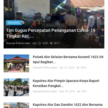
BERANDA
Tim Gugus Percepatan Penanganan Covid- 19
Tingkat Kec....
Humas Polres Alor
Apr 23, 2020
5017
Polsek Alor Selatan Bersama Koramil 1622-04
Apui Bagikan...
Humas Polres Alor
Apr 21, 2020
5062
Kapolres Alor Pimpin Upacara Korps Raport
Kenaikan Pangkat...
Humas Polres Alor
Mar 30, 2020
5541
Kapolres Alor Dan Dandim 1622 Alor Bersama