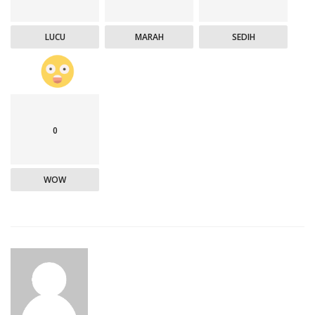
LUCU
MARAH
SEDIH
0
WOW