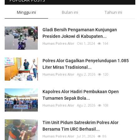
Minggu ini
Bulan ini
Tahun ini
Gladi Bersih Pengamanan Kunjungan
Presiden Jokowi di Kabupaten...
Humas Polres Alor
Okt 1, 2024
164
Polres Alor Gagalkan Penyelundupan 1.085
Liter Miras Tradisional...
Humas Polres Alor
Agu 2, 2026
120
Kapolres Alor Hadiri Pembukaan Open
Turnamen Sepak Bola...
Humas Polres Alor
Agu 2, 2026
108
Tim Unit Pidum Satreskrim Polres Alor
Bersama Tim URC Berhasil...
Humas Polres Alor
Jul 31, 2026
86