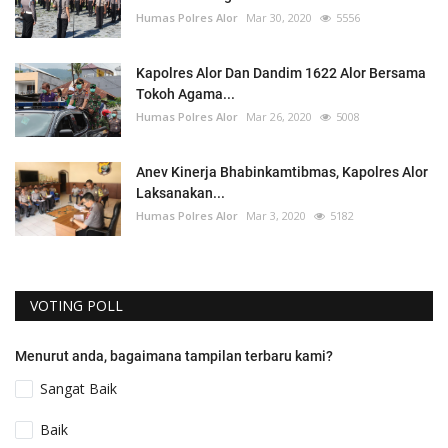
Humas Polres Alor
Mar 30, 2020
5556
Kapolres Alor Dan Dandim 1622 Alor Bersama
Tokoh Agama...
Humas Polres Alor
Mar 26, 2020
5008
Anev Kinerja Bhabinkamtibmas, Kapolres Alor
Laksanakan...
Humas Polres Alor
Mar 3, 2020
5182
VOTING POLL
Menurut anda, bagaimana tampilan terbaru kami?
Sangat Baik
Baik