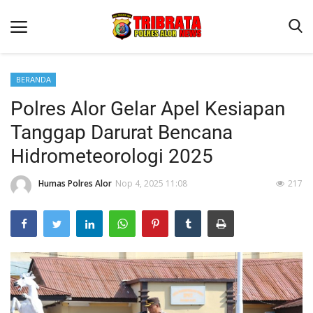
BERANDA
Polres Alor Gelar Apel Kesiapan
Beranda
Tanggap Darurat Bencana
Terms & Conditions
Hidrometeorologi 2025
Reskrim
Humas Polres Alor
Nop 4, 2025 11:08
217
Binkam
Lantas
Giat Ops
Mitra Polisi
Polisi Kita