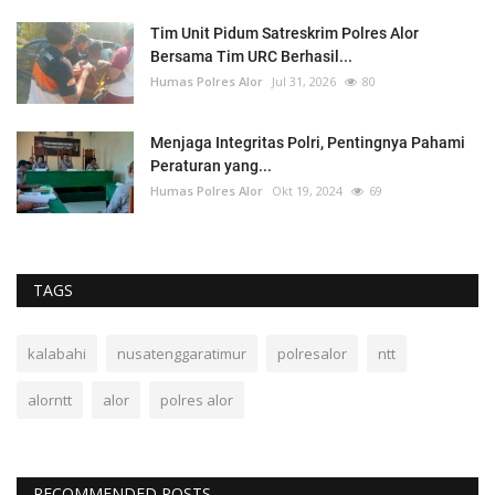
Tim Unit Pidum Satreskrim Polres Alor
Bersama Tim URC Berhasil...
Humas Polres Alor
Jul 31, 2026
80
Menjaga Integritas Polri, Pentingnya Pahami
Peraturan yang...
Humas Polres Alor
Okt 19, 2024
69
TAGS
kalabahi
nusatenggaratimur
polresalor
ntt
alorntt
alor
polres alor
RECOMMENDED POSTS