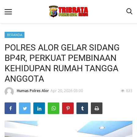
BERANDA
POLRES ALOR GELAR SIDANG
Beranda
BP4R, PERKUAT PEMBINAAN
Terms & Conditions
KEHIDUPAN RUMAH TANGGA
Reskrim
ANGGOTA
Binkam
Humas Polres Alor
Apr 20, 2026 03:00
833
Lantas
Giat Ops
Mitra Polisi
Polisi Kita