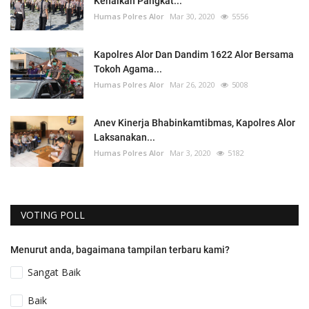
Kenaikan Pangkat...
Humas Polres Alor
Mar 30, 2020
5556
Kapolres Alor Dan Dandim 1622 Alor Bersama
Tokoh Agama...
Humas Polres Alor
Mar 26, 2020
5008
Anev Kinerja Bhabinkamtibmas, Kapolres Alor
Laksanakan...
Humas Polres Alor
Mar 3, 2020
5182
VOTING POLL
Menurut anda, bagaimana tampilan terbaru kami?
Sangat Baik
Baik