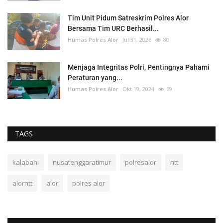
Tim Unit Pidum Satreskrim Polres Alor
Bersama Tim URC Berhasil...
Humas Polres Alor
Jul 31, 2026
80
Menjaga Integritas Polri, Pentingnya Pahami
Peraturan yang...
Humas Polres Alor
Okt 19, 2024
69
TAGS
kalabahi
nusatenggaratimur
polresalor
ntt
alorntt
alor
polres alor