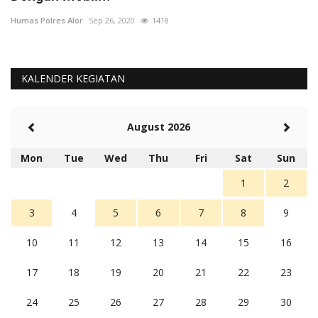
Humas Polres Alor
Sep 26, 2020
1418
Hu
KALENDER KEGIATAN
August 2026
Mon
Tue
Wed
Thu
Fri
Sat
Sun
1
2
3
4
5
6
7
8
9
10
11
12
13
14
15
16
17
18
19
20
21
22
23
24
25
26
27
28
29
30