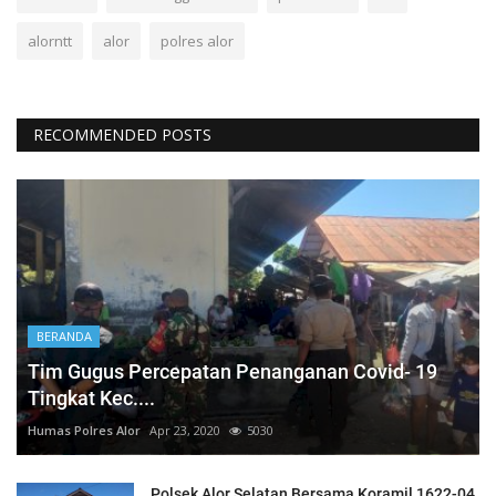
alorntt
alor
polres alor
RECOMMENDED POSTS
BERANDA
Tim Gugus Percepatan Penanganan Covid- 19
Tingkat Kec....
Humas Polres Alor
Apr 23, 2020
5030
Polsek Alor Selatan Bersama Koramil 1622-04