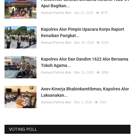
Apui Bagikan...
Humas Polres Alor
Apr 21, 2020
5070
Kapolres Alor Pimpin Upacara Korps Raport
Kenaikan Pangkat...
Humas Polres Alor
Mar 30, 2020
5556
Kapolres Alor Dan Dandim 1622 Alor Bersama
Tokoh Agama...
Humas Polres Alor
Mar 26, 2020
5008
Anev Kinerja Bhabinkamtibmas, Kapolres Alor
Laksanakan...
Humas Polres Alor
Mar 3, 2020
5182
VOTING POLL