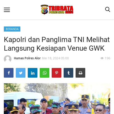
BERANDA
Kapolri dan Panglima TNI Melihat
Beranda
Langsung Kesiapan Venue GWK
Terms & Conditions
Humas Polres Alor
Mei 18, 2024 05:00
196
Reskrim
Binkam
Lantas
Giat Ops
Mitra Polisi
Polisi Kita