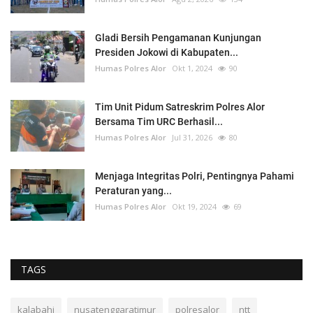
Gladi Bersih Pengamanan Kunjungan
Presiden Jokowi di Kabupaten...
Humas Polres Alor
Okt 1, 2024
90
Tim Unit Pidum Satreskrim Polres Alor
Bersama Tim URC Berhasil...
Humas Polres Alor
Jul 31, 2026
80
Menjaga Integritas Polri, Pentingnya Pahami
Peraturan yang...
Humas Polres Alor
Okt 19, 2024
69
TAGS
kalabahi
nusatenggaratimur
polresalor
ntt