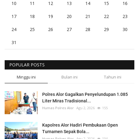
10
11
12
13
14
15
16
17
18
19
20
21
22
23
24
25
26
27
28
29
30
31
POPULAR POSTS
Minggu ini
Bulan ini
Tahun ini
Polres Alor Gagalkan Penyelundupan 1.085
Liter Miras Tradisional...
Humas Polres Alor
Agu 2, 2026
155
Kapolres Alor Hadiri Pembukaan Open
Turnamen Sepak Bola...
Humas Polres Alor
Agu 2, 2026
134