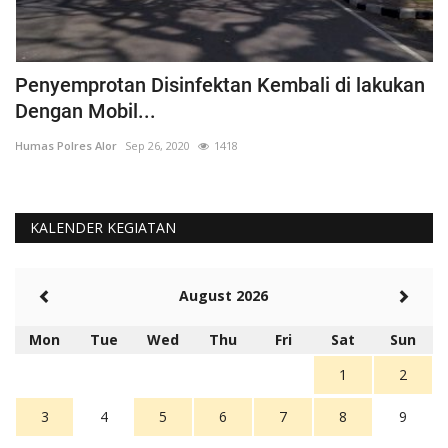
Penyemprotan Disinfektan Kembali di lakukan
P
Dengan Mobil...
B
Humas Polres Alor
Sep 26, 2020
1418
Hu
KALENDER KEGIATAN
August 2026
Mon
Tue
Wed
Thu
Fri
Sat
Sun
1
2
3
4
5
6
7
8
9