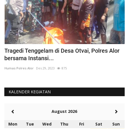
CIPTAKAN RASA KEKELUARGAAN DENGAN
A
OLEHRAGA BERSAMA
M
Humas Polres Alor
Nop 25, 2016
2206
Hu
KALENDER KEGIATAN
August 2026
Mon
Tue
Wed
Thu
Fri
Sat
Sun