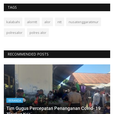
TAGS
kalabahi
alorntt
alor
ntt
nusatenggaratimur
polresalor
polres alor
RECOMMENDED POSTS
BERANDA
Tim Gugus Percepatan Penanganan Covid- 19