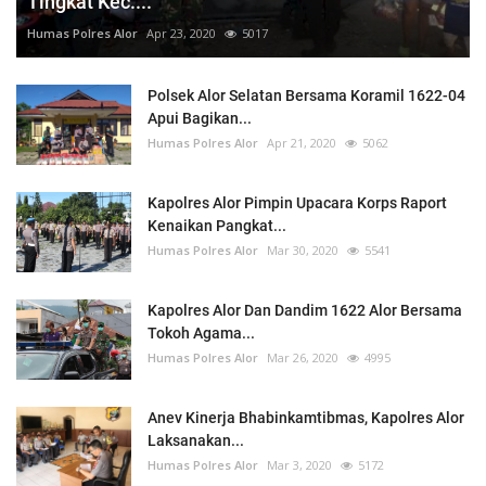
Tingkat Kec....
Humas Polres Alor
Apr 23, 2020
5017
Polsek Alor Selatan Bersama Koramil 1622-04
Apui Bagikan...
Humas Polres Alor
Apr 21, 2020
5062
Kapolres Alor Pimpin Upacara Korps Raport
Kenaikan Pangkat...
Humas Polres Alor
Mar 30, 2020
5541
Kapolres Alor Dan Dandim 1622 Alor Bersama
Tokoh Agama...
Humas Polres Alor
Mar 26, 2020
4995
Anev Kinerja Bhabinkamtibmas, Kapolres Alor
Laksanakan...
Humas Polres Alor
Mar 3, 2020
5172