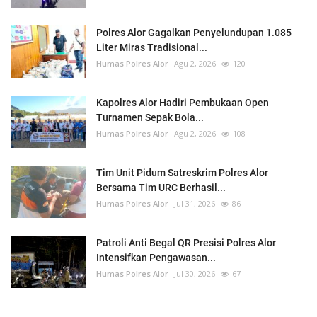
Polres Alor Gagalkan Penyelundupan 1.085
Liter Miras Tradisional...
Humas Polres Alor
Agu 2, 2026
120
Kapolres Alor Hadiri Pembukaan Open
Turnamen Sepak Bola...
Humas Polres Alor
Agu 2, 2026
108
Tim Unit Pidum Satreskrim Polres Alor
Bersama Tim URC Berhasil...
Humas Polres Alor
Jul 31, 2026
86
Patroli Anti Begal QR Presisi Polres Alor
Intensifkan Pengawasan...
Humas Polres Alor
Jul 30, 2026
67