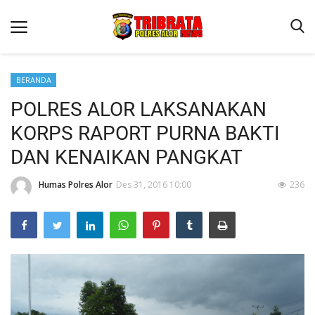
BERANDA
POLRES ALOR LAKSANAKAN
Beranda
KORPS RAPORT PURNA BAKTI
Terms & Conditions
DAN KENAIKAN PANGKAT
Reskrim
Humas Polres Alor
Des 31, 2016 10:00
236
Binkam
Lantas
Giat Ops
Mitra Polisi
Polisi Kita