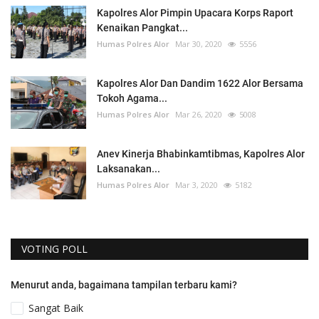
Kapolres Alor Pimpin Upacara Korps Raport
Kenaikan Pangkat...
Humas Polres Alor
Mar 30, 2020
5556
Kapolres Alor Dan Dandim 1622 Alor Bersama
Tokoh Agama...
Humas Polres Alor
Mar 26, 2020
5008
Anev Kinerja Bhabinkamtibmas, Kapolres Alor
Laksanakan...
Humas Polres Alor
Mar 3, 2020
5182
VOTING POLL
Menurut anda, bagaimana tampilan terbaru kami?
Sangat Baik