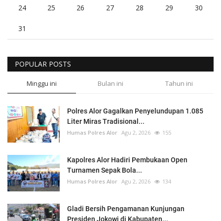
24
25
26
27
28
29
30
31
POPULAR POSTS
Minggu ini
Bulan ini
Tahun ini
Polres Alor Gagalkan Penyelundupan 1.085
Liter Miras Tradisional...
Humas Polres Alor
Agu 2, 2026
155
Kapolres Alor Hadiri Pembukaan Open
Turnamen Sepak Bola...
Humas Polres Alor
Agu 2, 2026
134
Gladi Bersih Pengamanan Kunjungan
Presiden Jokowi di Kabupaten...