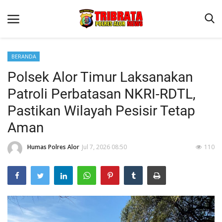
BERANDA
Polsek Alor Timur Laksanakan
Beranda
Patroli Perbatasan NKRI-RDTL,
Terms & Conditions
Pastikan Wilayah Pesisir Tetap
Reskrim
Aman
Binkam
Humas Polres Alor
Jul 7, 2026 08:50
110
Lantas
Giat Ops
Mitra Polisi
Polisi Kita