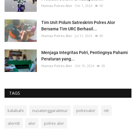
Humas Polres Alor
Okt 1, 2024
90
Tim Unit Pidum Satreskrim Polres Alor
Bersama Tim URC Berhasil...
Humas Polres Alor
Jul 31, 2026
80
Menjaga Integritas Polri, Pentingnya Pahami
Peraturan yang...
Humas Polres Alor
Okt 19, 2024
69
TAGS
kalabahi
nusatenggaratimur
polresalor
ntt
alorntt
alor
polres alor