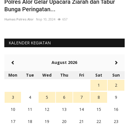
n
Polres Alor Gelar Upacara Ziarah dan Tabur
D
Bunga Peringatan...
K
Humas Polres Alor
Nop 10, 2024
657
Hu
KALENDER KEGIATAN
August 2026
Mon
Tue
Wed
Thu
Fri
Sat
Sun
1
2
3
4
5
6
7
8
9
10
11
12
13
14
15
16
17
18
19
20
21
22
23